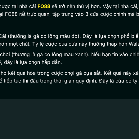
cược tại nhà cái
FO88
sẽ trở nên thú vị hơn. Vậy tại nhà cái,
tại FO88 rất trực quan, tập trung vào 3 cửa cược chính mà b
ái (thường là gà có lông màu đỏ). Đây là lựa chọn phổ biế
hơn một chút. Tỷ lệ cược của cửa này thường thấp hơn Wal
chơi (thường là gà có lông màu xanh). Nếu bạn tin vào chi
, đây là lựa chọn hấp dẫn.
cho kết quả hòa trong cược chọi gà cựa sắt. Kết quả này xả
tiếp tục thi đấu trong thời gian quy định. Đây là cửa có tỷ 