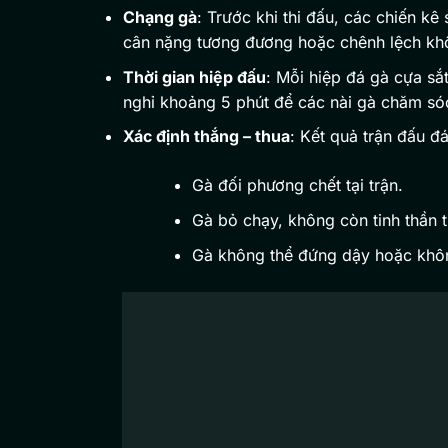
Chạng gà
: Trước khi thi đấu, các chiến k
cân nặng tương đương hoặc chênh lệch kh
Thời gian hiệp đấu
: Mỗi hiệp đá gà cựa sắt
nghỉ khoảng 5 phút để các nài gà chăm só
Xác định thắng – thua
: Kết quả trận đấu đá
Gà đối phương chết tại trận.
Gà bỏ chạy, không còn tinh thần t
Gà không thể đứng dậy hoặc không