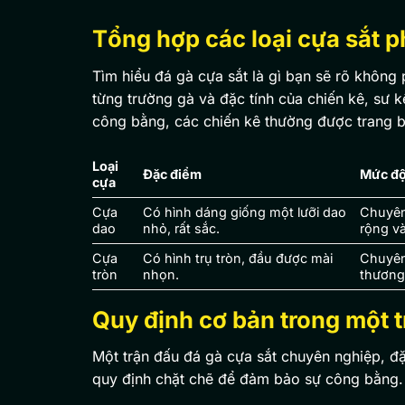
Tổng hợp các loại cựa sắt ph
Tìm hiểu đá gà cựa sắt là gì bạn sẽ rõ không 
từng trường gà và đặc tính của chiến kê, sư 
công bằng, các chiến kê thường được trang bị
Loại
Đặc điểm
Mức độ
cựa
Cựa
Có hình dáng giống một lưỡi dao
Chuyên
dao
nhỏ, rất sắc.
rộng v
Cựa
Có hình trụ tròn, đầu được mài
Chuyên
tròn
nhọn.
thương
Quy định cơ bản trong một 
Một trận đấu đá gà cựa sắt chuyên nghiệp, đặc
quy định chặt chẽ để đảm bảo sự công bằng. V