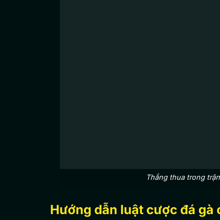
Thắng thua trong trận
Hướng dẫn luật cược đá gà c