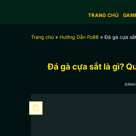
Bỏ
qua
TRANG CHỦ
GAME
nội
dung
Trang chủ
»
Hướng Dẫn Fo88
»
Đá gà cựa sắt
Đá gà cựa sắt là gì? Q
ĐĂNG
05
Th7