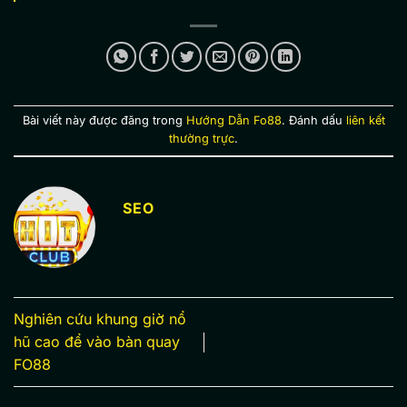
Bài viết này được đăng trong
Hướng Dẫn Fo88
. Đánh dấu
liên kết
thường trực
.
SEO
Nghiên cứu khung giờ nổ
hũ cao để vào bàn quay
FO88