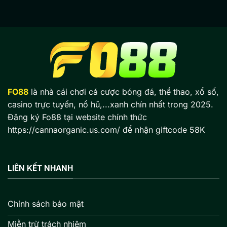
FO88
là nhà cái chơi cá cược bóng đá, thể thao, xổ số,
casino trực tuyến, nổ hũ,...xanh chín nhất trong 2025.
Đăng ký Fo88 tại website chính thức
https://cannaorganic.us.com/ để nhận giftcode 58K
LIÊN KẾT NHANH
Chính sách bảo mật
Miễn trừ trách nhiệm