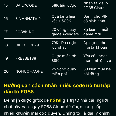
Nhận tại đại lý
15
DAILYCODE
58K tiền cược
FO88.Cloud
Quà tặng hiện
Dành cho VIP
16
SINHNHATVIP
vật + 500K
có sinh nhật
20 vòng quay
Sự kiện ra mắt
17
FO88KING
game Avengers
game mới
79K tiền cược
Áp dụng cho
18
GIFTCODE79
lộc phát
mọi tài khoản
Cược miễn phí
Yêu cầu hoàn
19
FREEBET88
88K
thành nhiệm vụ
25 vòng quay
Sự kiện mùa hè
20
NOHUCHAOHE
miễn phí
sôi động
Hướng dẫn cách nhận nhiều code nổ hũ hấp
dẫn từ FO88
Để nhận được giftcode
nổ hũ
giá trị từ nhà cái, người
chơi hãy vào ngay FO88.Cloud để được cung cấp
nhiều khuyến mãi độc quyền. Chúng tôi là đại lý chính