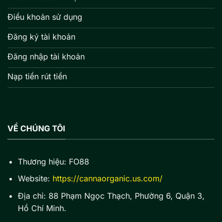
Điều khoản sử dụng
Đăng ký tài khoản
Đăng nhập tài khoản
Nạp tiền rút tiền
VỀ CHÚNG TÔI
Thương hiệu: FO88
Website:
https://cannaorganic.us.com/
Địa chỉ: 88 Phạm Ngọc Thạch, Phường 6, Quận 3,
Hồ Chí Minh.