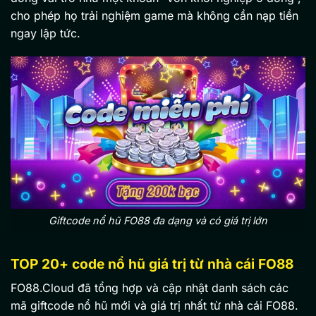
cho phép họ trải nghiệm game mà không cần nạp tiền
ngay lập tức.
Giftcode nổ hũ FO88 đa dạng và có giá trị lớn
TOP 20+ code nổ hũ giá trị từ nhà cái FO88
FO88.Cloud đã tổng hợp và cập nhật danh sách các
mã giftcode nổ hũ mới và giá trị nhất từ nhà cái FO88.