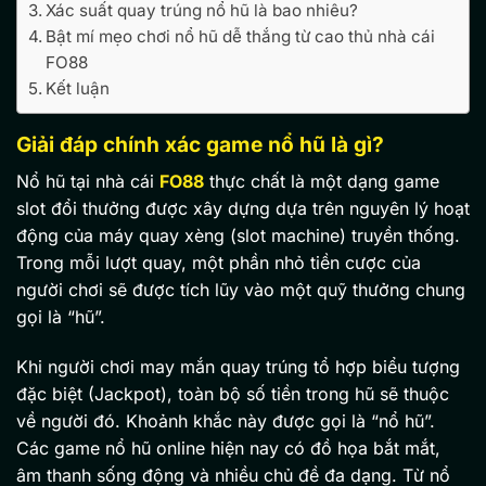
Xác suất quay trúng nổ hũ là bao nhiêu?
Bật mí mẹo chơi nổ hũ dễ thắng từ cao thủ nhà cái
FO88
Kết luận
Giải đáp chính xác game nổ hũ là gì?
Nổ hũ tại nhà cái
FO88
thực chất là một dạng game
slot đổi thưởng được xây dựng dựa trên nguyên lý hoạt
động của máy quay xèng (slot machine) truyền thống.
Trong mỗi lượt quay, một phần nhỏ tiền cược của
người chơi sẽ được tích lũy vào một quỹ thưởng chung
gọi là “hũ”.
Khi người chơi may mắn quay trúng tổ hợp biểu tượng
đặc biệt (Jackpot), toàn bộ số tiền trong hũ sẽ thuộc
về người đó. Khoảnh khắc này được gọi là “nổ hũ”.
Các game nổ hũ online hiện nay có đồ họa bắt mắt,
âm thanh sống động và nhiều chủ đề đa dạng. Từ nổ