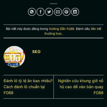
Bài viết này được đăng trong
Hướng Dẫn Fo88
. Đánh dấu
liên kết
thường trực
.
SEO
Đánh lô tỷ lệ ăn bao nhiêu?
Nghiên cứu khung giờ nổ
Cách đánh lô chuẩn tại
hũ cao để vào bàn quay
FO88
FO88