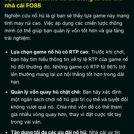
nhà cái FO88
Nghiên cứu nổ hũ là gì bạn sẽ thấy tựa game này mang
tính may rủi cao. Việc áp dụng các chiến lược thông
minh có thể giúp bạn quản lý vốn tốt hơn và gia tăng
trải nghiệm.
Lựa chọn game nổ hũ có RTP cao
: Trước khi chơi,
bạn hãy tìm hiểu thông tin về tỷ lệ RTP của game nổ
hũ đổi thưởng đó. Những game có RTP từ 96% trở
lên thường mang lại cơ hội thắng tốt hơn trong dài
hạn.
Quản lý vốn quay hũ chặt chẽ
: Bạn hãy xác định
một ngân sách chơi nổ hũ giải trí cụ thể và tuyệt đối
không vượt quá nó. Chia nhỏ vốn để có thể tham
gia nhiều vòng quay hơn, thay vì đặt cược tất tay
trong vài ván.
Tận dụng tối đa các ưu đãi nổ hũ
: Nhà cái uy tín