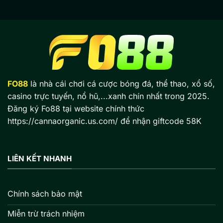
FO88
là nhà cái chơi cá cược bóng đá, thể thao, xổ số,
casino trực tuyến, nổ hũ,...xanh chín nhất trong 2025.
Đăng ký Fo88 tại website chính thức
https://cannaorganic.us.com/ để nhận giftcode 58K
LIÊN KẾT NHANH
Chính sách bảo mật
Miễn trừ trách nhiệm